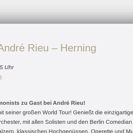
 André Rieu – Herning
45 Uhr
n
monists zu Gast bei André Rieu!
 seiner großen World Tour! Genießt die einzigartige
ester, mit allen Solisten und den Berlin Comedian 
alzern, klassischen Hochgenüssen, Operette und Mus