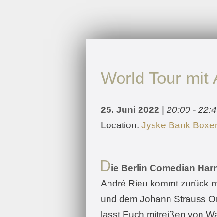
Zum
Inhalt
springen
World Tour mit
25. Juni 2022
|
20:00 - 22:
Location:
Jyske Bank Boxe
D
ie Berlin Comedian Har
André Rieu kommt zurück mit
und dem Johann Strauss Orch
lasst Euch mitreißen von W